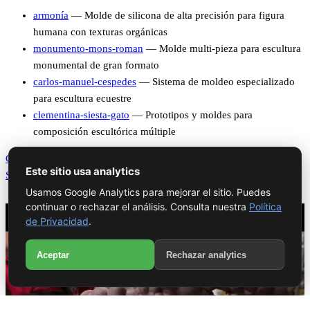
armonía
— Molde de silicona de alta precisión para figura
humana con texturas orgánicas
monumento-mons-roman
— Molde multi-pieza para escultura
monumental de gran formato
carlos-manuel-cespedes
— Sistema de moldeo especializado
para escultura ecuestre
clementina-siesta-gato
— Prototipos y moldes para
composición escultórica múltiple
Consultar sobre Moldes
Este sitio usa analytics
Solicitar Visita al Taller
Videos del Proceso
Usamos Google Analytics para mejorar el sitio. Puedes
continuar o rechazar el análisis. Consulta nuestra
Política
de Privacidad
.
WhatsApp
Aceptar
Rechazar analytics
Llamar